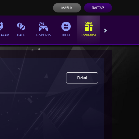
MASUK
DAFTAR
 AYAM
RACE
E-SPORTS
TOGEL
PROMOSI
Detail