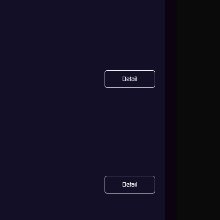
Detail
Detail