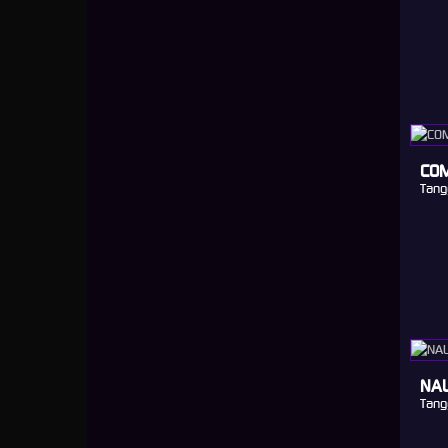
COM
Tang
NAL
Tang