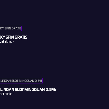
KY SPIN GRATIS
gal akhir:
-
LINGAN SLOT MINGGUAN 0.5%
gal akhir:
-