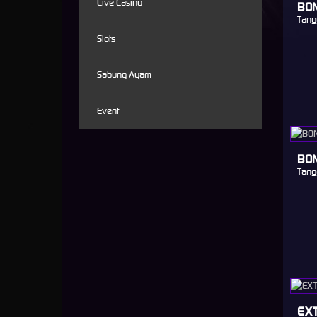
Live Casino
BON
Tang
Slots
Sabung Ayam
Event
BON
Tang
EXT