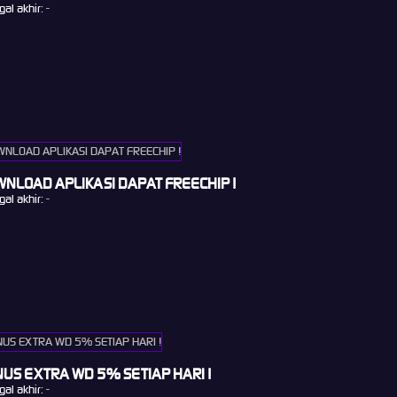
gal akhir:
-
NLOAD APLIKASI DAPAT FREECHIP !
gal akhir:
-
US EXTRA WD 5% SETIAP HARI !
gal akhir:
-