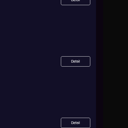
Detail
Detail