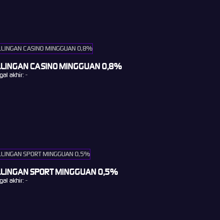
LINGAN CASINO MINGGUAN 0,8%
gal akhir:
-
LINGAN SPORT MINGGUAN 0,5%
gal akhir:
-