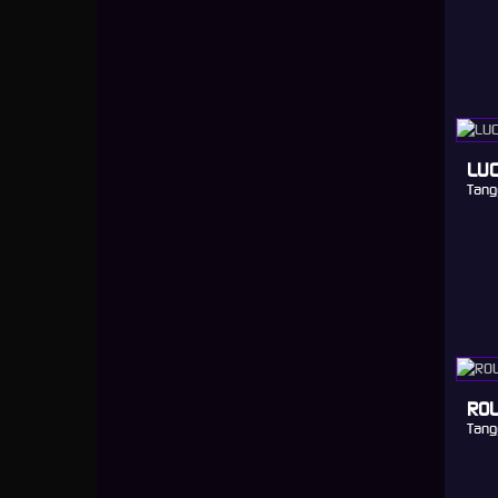
LUC
Tang
ROL
Tang