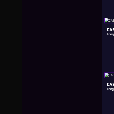
CA
Tang
CA
Tang