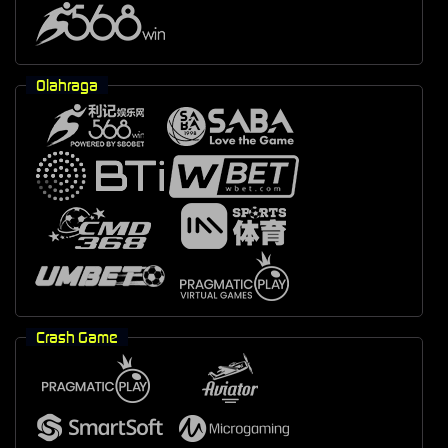
Olahraga
Crash Game