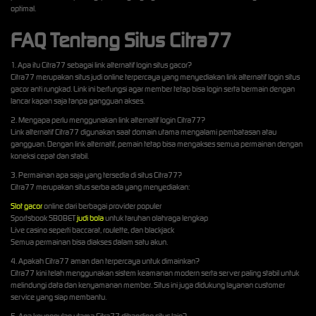
optimal.
FAQ Tentang Situs Citra77
1. Apa itu Citra77 sebagai link alternatif login situs gacor?
Citra77 merupakan situs judi online terpercaya yang menyediakan link alternatif login situs
gacor anti rungkad. Link ini berfungsi agar member tetap bisa login serta bermain dengan
lancar kapan saja tanpa gangguan akses.
2. Mengapa perlu menggunakan link alternatif login Citra77?
Link alternatif Citra77 digunakan saat domain utama mengalami pembatasan atau
gangguan. Dengan link alternatif, pemain tetap bisa mengakses semua permainan dengan
koneksi cepat dan stabil.
3. Permainan apa saja yang tersedia di situs Citra77?
Citra77 merupakan situs serba ada yang menyediakan:
Slot gacor
online dari berbagai provider populer
Sportsbook SBOBET
judi bola
untuk taruhan olahraga lengkap
Live casino seperti baccarat, roulette, dan blackjack
Semua permainan bisa diakses dalam satu akun.
4. Apakah Citra77 aman dan terpercaya untuk dimainkan?
Citra77 kini telah menggunakan sistem keamanan modern serta server paling stabil untuk
melindungi data dan kenyamanan member. Situs ini juga didukung layanan customer
service yang siap membantu.
5. Apa keunggulan utama Citra77 dibanding situs lain?