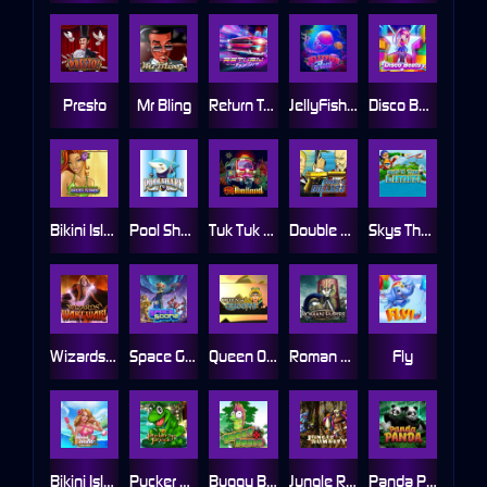
Presto
Mr Bling
Return To The Feature
JellyFish Flow
Disco Beats
Bikini Island
Pool Shark
Tuk Tuk Thailand
Double O Dollars
Skys The Limit
Wizards Want War!
Space Goonz
Queen Of Queens
Roman Empire
Fly
Bikini Island Deluxe
Pucker Up Prince
Buggy Bonus
Jungle Rumble
Panda Panda