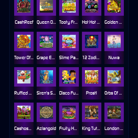
CashReef
Queen Of Queens 2
Tooty Fruity Fruits
Hot Hot Summer
Golden Unicorn
Tower Of Pizza
Grape Escape
Slime Party
12 Zodiacs
Nuwa
Ruffled Up
Siren's Spell
Disco Funk
Prost!
Orbs Of Atlantis
Cashosaurus
Azlangold
Fruity Halloween
King Tuts Tomb
London Hunter