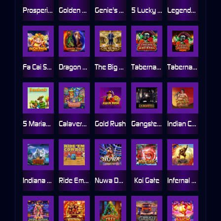
Prosperity Horse
Golden Taj Mahal
Genie's Showtime
5 Lucky Lions
Legendary Beasts
Fa Cai Shen Deluxe
Dragon Tiger Gate
The Big Deal Deluxe
Taberna De Los Muertos
Taberna De Los Muertos Ultra
5 Mariachis
Calaveras Explosivas
Gold Rush
Gangsters
Indian Cash Catcher
Indiana Wolf
Ride Em Cowboy
Nuwa Deluxe
Koi Gate
Infernal Fury