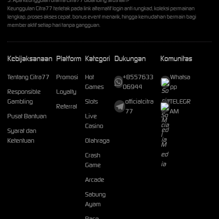
Keunggulan Citra77 terletak pada link alternatif login anti rungkad, koleksi permainan
lengkap, proses akses cepat, bonus event menarik, hingga kemudahan bermain bagi
member aktif setiap hari tanpa gangguan.
Kebijaksanaan
Platform
Kategori
Dukungan
Komunitas
Tentang Citra77
Promosi
Hot
+8557633
Whatsa
Games
06944
pp
Responsible
Loyalty
Gambling
Slots
officialcitra
TELEGR
Referral
77
AM
Pusat Bantuan
Live
Casino
Syarat dan
Ketentuan
Olahraga
Crash
Game
Arcade
Sabung
Ayam
Race