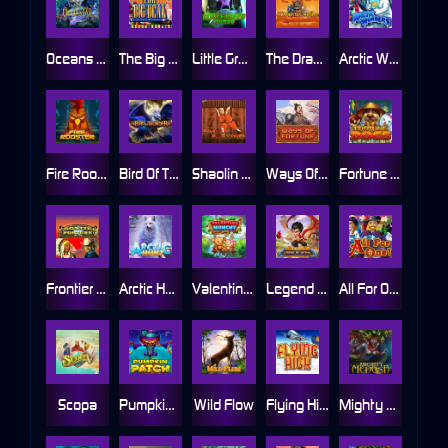
Oceans Call
The Big Deal
Little Green Money
The Dragon Castle
Arctic Wonders
Fire Rooster
Bird Of Thunder
Shaolin Fortunes
Ways Of Fortune
Fortune Dogs
Frontier Fortunes
Arctic Hunt
Valentine Monchy
Legend Of Nezha
All For One
Scopa
Pumpkin Patch
Wild Flow
Flying High
Mighty Medusa