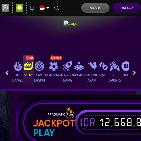
MASUK
DAFTAR
HOT
SLOTS
LIVE
OLAHRAGA
CRASH
ARCADE
SABUNG
RACE
E-
TOGEL
PROM
GAMES
CASINO
GAME
AYAM
SPORTS
IDR
12,668,
JACKPOT
PLAY