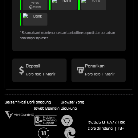
* Selama bank maintenance dan bank offline deposit dan penarikan
tidak dapat diproses
Deposit
Penarikan
Rata-rata 1 Menit
Rata-rata 1 Menit
Bersertifikasi Dari
Tanggung
Browser Yang
Jawab Bermain
Didukung
©2026 CITRA77. Hak
cipta dilindungi | 18+