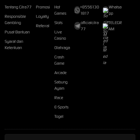
Tentang Citra77
Promosi
Hot
+8556130
Whatsa
Games
1817
pp
Responsible
Loyalty
Gambling
Slots
officialcitra
TELEGR
Referral
77
AM
Pusat Bantuan
Live
Casino
Syarat dan
Ketentuan
Olahraga
Crash
Game
Arcade
Sabung
Ayam
Race
E-Sports
Togel