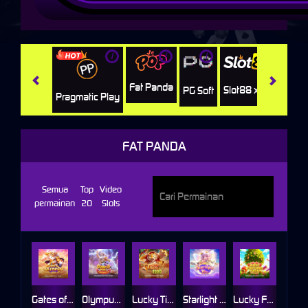
i
i
i
i
i
Facha
Fat Panda
Slot88 x PP
PG Soft
Pragmatic Play
FAT PANDA
Semua
Top
Video
permainan
20
Slots
Gates of Olympus POP
Olympus Wins
Lucky Tiger 1000
Starlight Wins
Lucky Fortune Tree