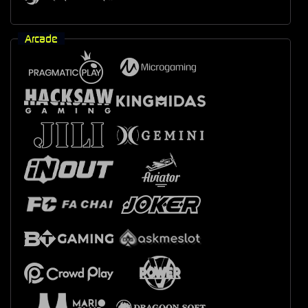
Arcade