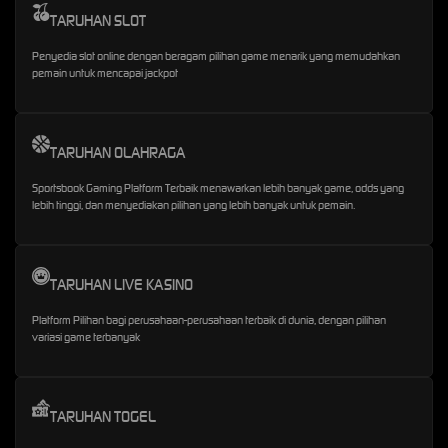
TARUHAN SLOT
Penyedia slot online dengan beragam pilihan game menarik yang memudahkan
pemain untuk mencapai jackpot
TARUHAN OLAHRAGA
Sportsbook Gaming Platform Terbaik menawarkan lebih banyak game, odds yang
lebih tinggi, dan menyediakan pilihan yang lebih banyak untuk pemain.
TARUHAN LIVE KASINO
Platform Pilihan bagi perusahaan-perusahaan terbaik di dunia, dengan pilihan
variasi game terbanyak
TARUHAN TOGEL