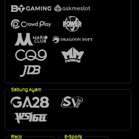
Sabung Ayam
Race
E-Sports