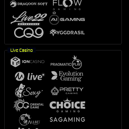
Live Casino