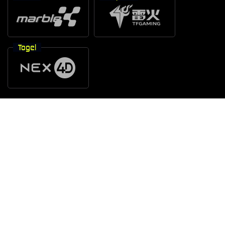
Togel