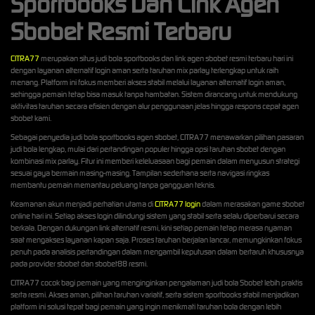
Sportbooks Dan Link Agen
Sbobet Resmi Terbaru
CITRA77
merupakan situs judi bola sportbooks dan link agen sbobet resmi terbaru hari ini
dengan layanan alternatif login aman serta taruhan mix parlay terlengkap untuk raih
menang. Platform ini fokus memberi akses stabil melalui layanan alternatif login aman,
sehingga pemain tetap bisa masuk tanpa hambatan. Sistem dirancang untuk mendukung
aktivitas taruhan secara efisien dengan alur penggunaan jelas hingga respons cepat agen
sbobet kami.
Sebagai penyedia judi bola sportbooks agen sbobet, CITRA77 menawarkan pilihan pasaran
judi bola lengkap, mulai dari pertandingan populer hingga opsi taruhan sbobet dengan
kombinasi mix parlay. Fitur ini memberi keleluasaan bagi pemain dalam menyusun strategi
sesuai gaya bermain masing-masing. Tampilan sederhana serta navigasi ringkas
membantu pemain memantau peluang tanpa gangguan teknis.
Keamanan akun menjadi perhatian utama di
CITRA77 login
dalam merasakan game sbobet
online hari ini. Setiap akses login dilindungi sistem yang stabil serta selalu diperbarui secara
berkala. Dengan dukungan link alternatif resmi, kini setiap pemain tetap merasa nyaman
saat mengakses layanan kapan saja. Proses taruhan berjalan lancar, memungkinkan fokus
penuh pada analisis pertandingan dalam mengambil keputusan dalam bertaruh khususnya
pada provider sbobet dan sbobet88 resmi.
CITRA77 cocok bagi pemain yang menginginkan pengalaman judi bola Sbobet lebih praktis
serta resmi. Akses aman, pilihan taruhan variatif, serta sistem sportbooks stabil menjadikan
platform ini solusi tepat bagi pemain yang ingin menikmati taruhan bola dengan lebih