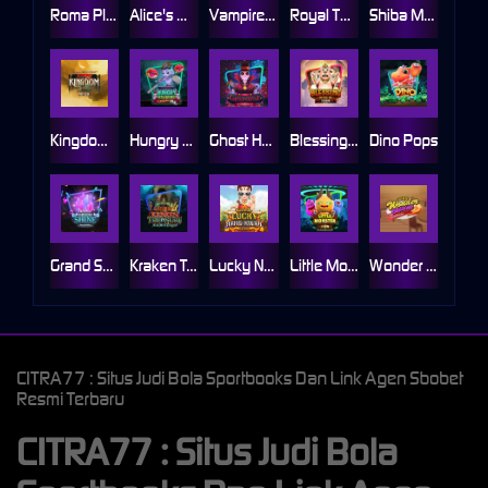
Roma Plus
Alice's Wonder
Vampire Hunter
Royal Thai Dessert
Shiba Mogul
Kingdom Z
Hungry Krahung
Ghost House
Blessing of the Ox
Dino Pops
Grand Shine
Kraken Treasure
Lucky NangKwak
Little Monster
Wonder Cuisine
CITRA77 : Situs Judi Bola Sportbooks Dan Link Agen Sbobet
Resmi Terbaru
CITRA77 : Situs Judi Bola