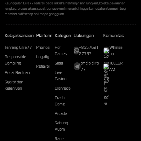
Keunggulan Citra77 terletak pada link alternatif login anti rungkad, koleksi permainan
lengkap, proses akses cepat, bonus event menarik, hingga kemudahan bermain bagi
member aktif setiap hari tanpa gangguan.
Kebijaksanaan
Platform
Kategori
Dukungan
Komunitas
Tentang Citra77
Promosi
Hot
+8557621
Whatsa
Games
27753
pp
Responsible
Loyalty
Gambling
Slots
officialcitra
TELEGR
Referral
77
AM
Pusat Bantuan
Live
Casino
Syarat dan
Ketentuan
Olahraga
Crash
Game
Arcade
Sabung
Ayam
Race