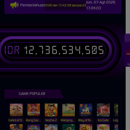
Jum, 07-Agt-2026
Pemberitahuan
rjadwal: CQ9 pada 07-Agt-2026 dari 13.42.58 sampai 22.00.00. Selama waktu ini, CQ9 permain
17.04.03
IDR
12,736,534,505
L
GAME POPULER
Gates of Olympus POP
Bang Gacor 1000
Nezha 2
Mahjong MaxWin
Way of Ninja
Koi Gate
Legacy of Kong Maxways