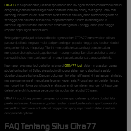
CITRA77
merupakan situs judi bola sportbooks dan link agen sbobet resmi terbaru hari ini
dengan layanan alternatif login aman serta taruhan mix parlay terlengkap untuk raih
menang. Platform ini fokus memberi akses stabil melalui layanan alternatif login aman,
sehingga pemain tetap bisa masuk tanpa hambatan. Sistem dirancang untuk
mendukung aktivitas taruhan secara efisien dengan alur penggunaan jelas hingga
respons cepat agen sbobet kami.
Sebagai penyedia judi bola sportbooks agen sbobet, CITRA77 menawarkan pilihan
pasaran judi bola lengkap, mulai dari pertandingan populer hingga opsi taruhan sbobet
dengan kombinasi mix parlay. Fitur ini memberi keleluasaan bagi pemain dalam
menyusun strategi sesuai gaya bermain masing-masing. Tampilan sederhana serta
navigasi ringkas membantu pemain memantau peluang tanpa gangguan teknis.
Keamanan akun menjadi perhatian utama di
CITRA77 login
dalam merasakan game
sbobet online hari ini. Setiap akses login dilindungi sistem yang stabil serta selalu
diperbarui secara berkala. Dengan dukungan link alternatif resmi, kini setiap pemain tetap
merasa nyaman saat mengakses layanan kapan saja. Proses taruhan berjalan lancar,
memungkinkan fokus penuh pada analisis pertandingan dalam mengambil keputusan
dalam bertaruh khususnya pada provider sbobet dan sbobet88 resmi.
CITRA77 cocok bagi pemain yang menginginkan pengalaman judi bola Sbobet lebih
praktis serta resmi. Akses aman, pilihan taruhan variatif, serta sistem sportbooks stabil
menjadikan platform ini solusi tepat bagi pemain yang ingin menikmati taruhan bola
dengan lebih optimal.
FAQ Tentang Situs Citra77