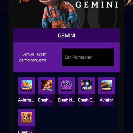
GEMINI
Semua
Crash
permainan
Game
Aviator2-Sky Elite
Crash Meteor
Crash Neon
Crash Classic
Aviator
Crash Gold Rush