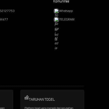
Komunitas
62127753
Whatsapp
citra77
TELEGRAM
TARUHAN TOGEL
haan
Platform togel yang menarik dari perusahan