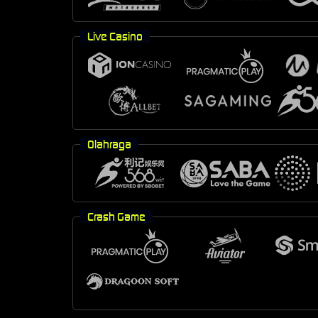
Live Casino
Olahraga
Crash Game