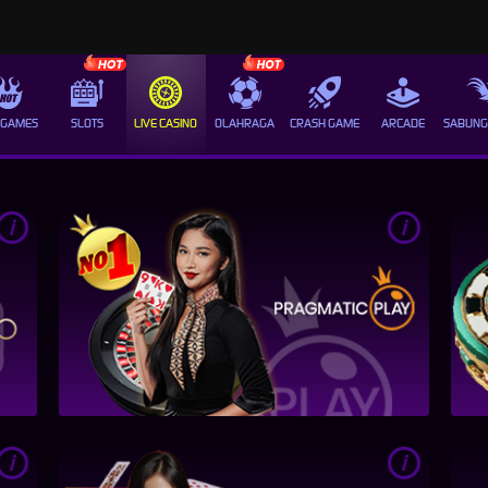
 GAMES
SLOTS
LIVE CASINO
OLAHRAGA
CRASH GAME
ARCADE
SABUNG
i
i
i
i