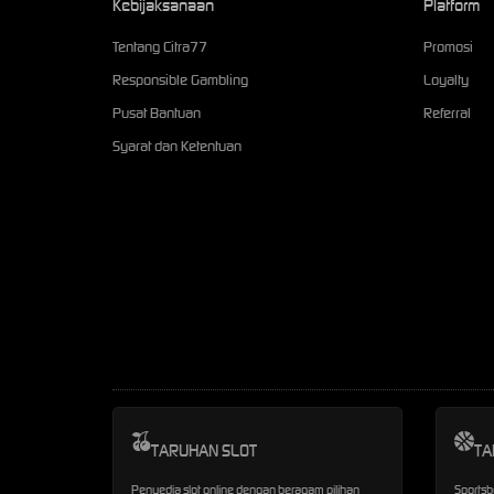
Kebijaksanaan
Platform
Tentang Citra77
Promosi
Responsible Gambling
Loyalty
Pusat Bantuan
Referral
Syarat dan Ketentuan
TARUHAN SLOT
TA
Penyedia slot online dengan beragam pilihan
Sportsb