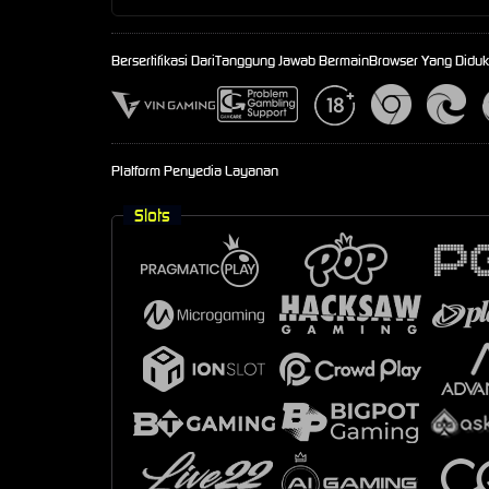
Bersertifikasi Dari
Tanggung Jawab Bermain
Browser Yang Didu
Platform Penyedia Layanan
Slots