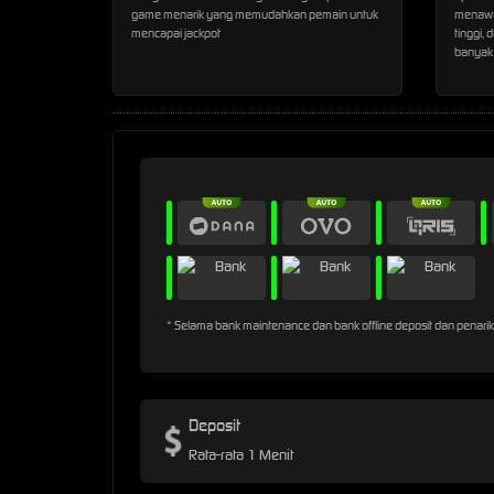
game menarik yang memudahkan pemain untuk
menawar
mencapai jackpot
tinggi,
banyak 
* Selama bank maintenance dan bank offline deposit dan penarik
Deposit
Rata-rata 1 Menit