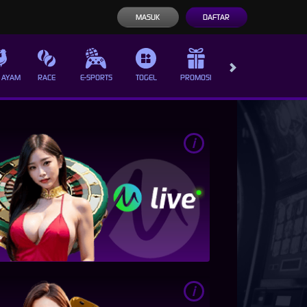
MASUK
DAFTAR
 AYAM
RACE
E-SPORTS
TOGEL
PROMOSI
i
i