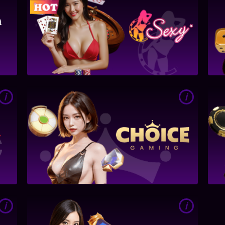
i
i
i
i