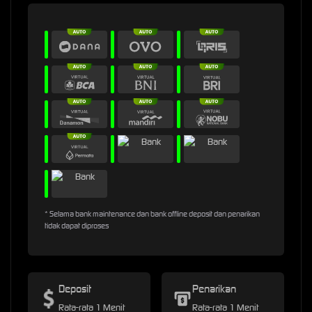
* Selama bank maintenance dan bank offline deposit dan penarikan
tidak dapat diproses
Deposit
Penarikan
Rata-rata 1 Menit
Rata-rata 1 Menit