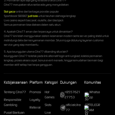
3. Permainan apa saja yang tersedia di situs Citra77?
Citra77 merupakan situs serba ada yang menyediakan:
Slot gacor
online dari berbagai provider populer
Sportsbook SBOBET
judi bola
untuk taruhan olahraga lengkap
Live casino seperti baccarat, roulette, dan blackjack
Semua permainan bisa diakses dalam satu akun.
4. Apakah Citra77 aman dan terpercaya untuk dimainkan?
Citra77 kini telah menggunakan sistem keamanan modern serta server paling stabil untuk
melindungi data dan kenyamanan member. Situs ini juga didukung layanan customer
service yang siap membantu.
5. Apa keunggulan utama Citra77 dibanding situs lain?
Keunggulan Citra77 terletak pada link alternatif login anti rungkad, koleksi permainan
lengkap, proses akses cepat, bonus event menarik, hingga kemudahan bermain bagi
member aktif setiap hari tanpa gangguan.
Kebijaksanaan
Platform
Kategori
Dukungan
Komunitas
Tentang Citra77
Promosi
Hot
+8557621
Whatsa
Games
27753
pp
Responsible
Loyalty
Gambling
Slots
officialcitra
TELEGR
Referral
77
AM
Pusat Bantuan
Live