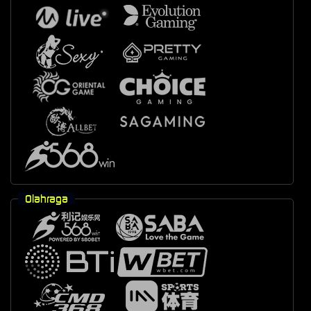
Olahraga