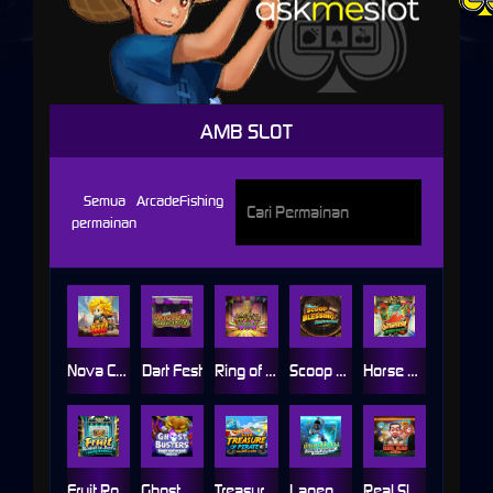
AMB SLOT
Semua
Arcade
Fishing
permainan
Nova Crash : The Legends of Power
Dart Fest
Ring of Hopeful
Scoop Blessing
Horse Racing
Fruit Roulette Slots
Ghost Busters
Treasure of Pirate
Lagend of Shooter
Real Slap