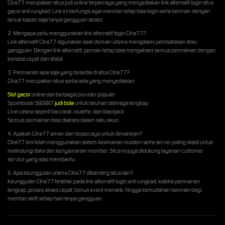
Citra77 merupakan situs judi online terpercaya yang menyediakan link alternatif login situs
gacor anti rungkad. Link ini berfungsi agar member tetap bisa login serta bermain dengan
lancar kapan saja tanpa gangguan akses.
2. Mengapa perlu menggunakan link alternatif login Citra77?
Link alternatif Citra77 digunakan saat domain utama mengalami pembatasan atau
gangguan. Dengan link alternatif, pemain tetap bisa mengakses semua permainan dengan
koneksi cepat dan stabil.
3. Permainan apa saja yang tersedia di situs Citra77?
Citra77 merupakan situs serba ada yang menyediakan:
Slot gacor
online dari berbagai provider populer
Sportsbook SBOBET
judi bola
untuk taruhan olahraga lengkap
Live casino seperti baccarat, roulette, dan blackjack
Semua permainan bisa diakses dalam satu akun.
4. Apakah Citra77 aman dan terpercaya untuk dimainkan?
Citra77 kini telah menggunakan sistem keamanan modern serta server paling stabil untuk
melindungi data dan kenyamanan member. Situs ini juga didukung layanan customer
service yang siap membantu.
5. Apa keunggulan utama Citra77 dibanding situs lain?
Keunggulan Citra77 terletak pada link alternatif login anti rungkad, koleksi permainan
lengkap, proses akses cepat, bonus event menarik, hingga kemudahan bermain bagi
member aktif setiap hari tanpa gangguan.