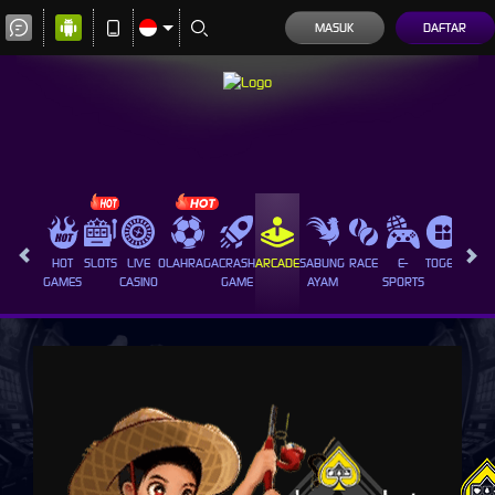
MASUK
DAFTAR
HOT
SLOTS
LIVE
OLAHRAGA
CRASH
ARCADE
SABUNG
RACE
E-
TOGEL
PROM
GAMES
CASINO
GAME
AYAM
SPORTS